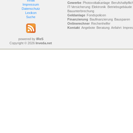
Inhalt
Gewerbe
Photovoltaikanlage
Berufshaftpflic
Impressum
IT-Versicherung
Elektronik
Betriebsgebäude
Datenschutz
Bauunterbrechung
Lexikon
Geldanlage
Fondspolicen
Suche
Finanzierung
Baufinanzierung
Bausparen
Onlinerechner
Rechenhelfer
Kontakt
Angebote
Beratung
Anfahrt
Impre
powered by
IReS
Copyright © 2026
Inveda.net