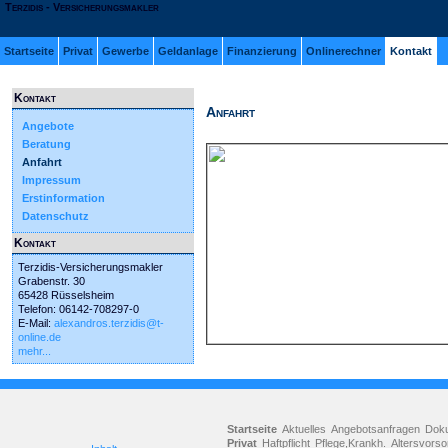
Terzidis - Versicherungsmakler
Startseite
Privat
Gewerbe
Geldanlage
Finanzierung
Onlinerechner
Kontakt
Kontakt
Anfahrt
Angebote
Beratung
Anfahrt
Impressum
Erstinformation
Datenschutz
Kontakt
Terzidis-Versicherungsmakler
Grabenstr. 30
65428 Rüsselsheim
Telefon: 06142-708297-0
E-Mail:
alexandros.terzidis@t-
online.de
mehr...
Startseite
Aktuelles
Angebotsanfragen
Dok
Privat
Haftpflicht
Pflege,Krankh.
Altersvorso