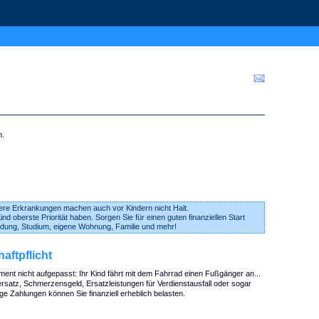
n.
ere Erkrankungen machen auch vor Kindern nicht Halt.
Kind oberste Priorität haben. Sorgen Sie für einen guten finanziellen Start
ldung, Studium, eigene Wohnung, Familie und mehr!
haftpflicht
ent nicht aufgepasst: Ihr Kind fährt mit dem Fahrrad einen Fußgänger an...
satz, Schmerzensgeld, Ersatzleistungen für Verdienstausfall oder sogar
ge Zahlungen können Sie finanziell erheblich belasten.