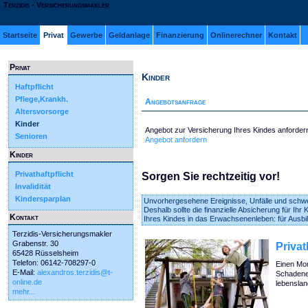
Terzidis - Versicherungsmakler
Startseite
Privat
Gewerbe
Geldanlage
Finanzierung
Onlinerechner
Kontakt
Privat
Kinder
Haftpflicht
Pflege,Krankh.
Angebotsanfrage
Altersvorsorge
Kinder
Angebot zur Versicherung Ihres Kindes anforder
Senioren
Angebot anfordern
Kinder
Privathaftpflicht
Sorgen Sie rechtzeitig vor!
Invalidität
Kindersparplan
Unvorhergesehene Ereignisse, Unfälle und schw
Deshalb sollte die finanzielle Absicherung für Ihr 
Kontakt
Ihres Kindes in das Erwachsenenleben: für Ausbi
Terzidis-Versicherungsmakler
Grabenstr. 30
Privat
65428 Rüsselsheim
Telefon: 06142-708297-0
Einen Mom
E-Mail:
alexandros.terzidis@t-
Schadener
online.de
lebenslan
mehr...