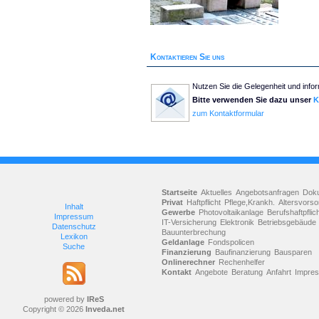
Kontaktieren Sie uns
Nutzen Sie die Gelegenheit und infor
Bitte verwenden Sie dazu unser
K
zum Kontaktformular
Startseite
Aktuelles
Angebotsanfragen
Dok
Privat
Haftpflicht
Pflege,Krankh.
Altersvorso
Inhalt
Gewerbe
Photovoltaikanlage
Berufshaftpflic
Impressum
IT-Versicherung
Elektronik
Betriebsgebäude
Datenschutz
Bauunterbrechung
Lexikon
Geldanlage
Fondspolicen
Suche
Finanzierung
Baufinanzierung
Bausparen
Onlinerechner
Rechenhelfer
Kontakt
Angebote
Beratung
Anfahrt
Impre
powered by
IReS
Copyright © 2026
Inveda.net