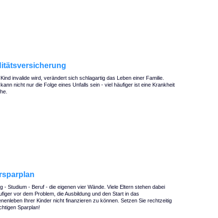
ditätsversicherung
Kind invalide wird, verändert sich schlagartig das Leben einer Familie.
t kann nicht nur die Folge eines Unfalls sein - viel häufiger ist eine Krankheit
he.
rsparplan
g - Studium - Beruf - die eigenen vier Wände. Viele Eltern stehen dabei
figer vor dem Problem, die Ausbildung und den Start in das
enleben Ihrer Kinder nicht finanzieren zu können. Setzen Sie rechtzeitig
ichtigen Sparplan!