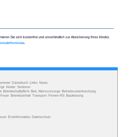
mieren Sie sich kostenfrei und unverbindlich zur Absicherung Ihres Kindes.
ontaktformular
.
umente
Gästebuch
Links
News
rge
Kinder
Senioren
ht
Betriebshaftpflicht
Betr. Altersvorsorge
Betriebsunterbrechung
Feuer
Betriebsinhalt
Transport
Firmen-RS
Bauleistung
ssum
Erstinformation
Datenschutz