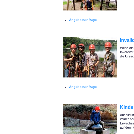
Angebotsanfrage
Invali
Wenn ein 
Invaliditä
die Ursac
Angebotsanfrage
Kinde
Ausbildun
immer häu
Erwachsen
auf den r