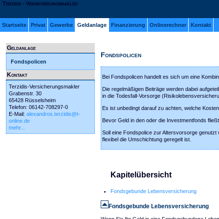
Terzidis - Versicherungsmakler
Startseite
Privat
Gewerbe
Geldanlage
Finanzierung
Onlinerechner
Kontakt
Geldanlage
Fondspolicen
Fondspolicen
Kontakt
Bei Fondspolicen handelt es sich um eine Kombin
Terzidis-Versicherungsmakler
Die regelmäßigen Beiträge werden dabei aufgeteil
Grabenstr. 30
in die Todesfall-Vorsorge (Risikolebensversicheru
65428 Rüsselsheim
Telefon: 06142-708297-0
Es ist unbedingt darauf zu achten, welche Kosten
E-Mail:
alexandros.terzidis@t-
Bevor Geld in den oder die Investmentfonds flie
online.de
mehr...
Soll eine Fondspolice zur Altersvorsorge genutzt
flexibel die Umschichtung geregelt ist.
Kapitelübersicht
Fondsgebunde Lebensversicherung
Fondsgebunde Lebensversicherung