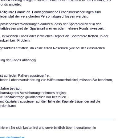
versicherung anlegen möchten, entscheiden Sie sich für ein Produkt, das
Fonds anbietet.
chzeitig Ihre Familie ab. Fondsgebundene Lebensversicherungen sind
rlebensfall der versicherten Person abgeschlossen werden.
itallebensversicherungen dadurch, dass der Sparanteil nicht in den
attdessen wird der Sparanteil in einen oder mehrere Fonds investiert.
n welchen Fonds oder in welches Depots die Sparanteile fließen. In der
ufzeit kein Problem.
aktuell ermitteln, da keine stillen Reserven (wie bei der klassischen
klung der Fonds abhängig!
ist auf jeden Fall ertragssteuerfrei.
denen Lebensversicherung zur Hälfte steuerfrei sind, müssen Sie beachten,
 Jahre beträgt.
eburtstag des Versicherungsnehmers beginnt.
ie Kapitalerträge grundsätzlich voll besteuert.
t Kapitalertragssteuer auf die Hälfte der Kapitalerträge, der auf die
erden kann.
ieren Sie sich kostenfrei und unverbindlich über Investitionen in
ontaktformular
.