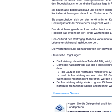
Wenn Sie Ihr Geld in eine Fondsgebundene Lebens
den Todesfall absichert und eine Kapitalanlage in 
Sie bauen also Eigenkapital auf und sichern glei
Kapitalversicherungen, die auf den Todes- oder E
Sie unterscheiden sich von der herkömmlichen Kap
Deckungsstock der Versicherer eingezahlt wird. St
Der Versicherungsnehmer kann selbst bestimmen, i
Regel ist das Wechseln der Fonds während der La
Den Zeitwert des Vertragsguthabens kann man tages
Lebensversicherung) gebildet werden.
Die Wertentwicklung ist natürlich von der Entwic
Steuerliche Regelungen:
Die Leistung, die mit dem Todesfall fällig wird, 
Damit die Kapitalerträge aus der Fondsgebun
dass:
die Laufzeit des Vertrages mindestens 12
und die Auszahlung erst nach dem 62. G
Wenn diese Kriterien nicht zutreffen, werden d
Bei Auszahlung erfolgt ein Abzug von 25 Prozen
individuell zu zahlende Steuer angerechnet w
Kontaktieren Sie uns
Nutzen Sie die Gelegenheit und inform
Fondspolicen.
Bitte verwenden Sie dazu unser
K