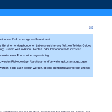
ation von Risikovorsorge und Investment.
t. Bei einer fondsgebundenen Lebensversicherung fließt ein Teil des Geldes
ng). Zudem wird in Aktien-, Renten- oder Immobilienfonds investiert.
struktur einer Fondspolice zugrunde liegt.
ßt, werden Risikobeiträge, Abschluss- und Verwaltungskosten abgezogen.
 werden, sollte auch geprüft werden, ob eine Rentenzusage vorliegt und wie