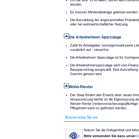
Um die WoP zu erhalten, dürfen auch bestim
werden.
Es müssen Mindestbeiträge geleistet werden.
Die Auszahlung der angesammelten Prämienbeit
oder bei wohnwirtschaftlicher Nutzung.
Die Arbeitnehmer-Sparzulage
Zahlt Ihr Arbeitgeber vermögenswirksame Leis
zusätzlich auf - steuerfrei.
Die Arbeitnehmer-Sparzulage ist für Geringv
Die Arbeitnehmersparzulage wird vom Finanza
Bausparvertrag ausgezahlt. Eine Auszahlung v
Zwecke genutzt wird.
Wohn-Riester
Der Staat fördert den Erwerb einer neuen Im
Voraussetzung hierfür ist die Eigennutzung d
Riester-Rente (rentenversicherungspflichtige
Pflegeheim kann so gefördert werden.
Kontaktieren Sie uns
Nutzen Sie die Gelegenheit und info
Bitte verwenden Sie dazu unser
K