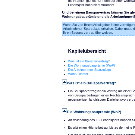
die Prämien gibt es nur noch bei einer wohnw
Lebensjahr noch nicht vollendet.
Und bei einem Bausparvertrag können Sie gle
Wohnungsbauprämie und die Arbeitnehmer-S
Wenn Sie von Ihrem Arbeitgeber keine vermögen
Arbeitnehmer-Sparzulage erhalten. Dabei muss de
Ihren Bausparvertrag überweisen.
Kapitelübersicht
Was ist ein Bausparvertrag?
Die Wohnungsbauprämie (WoP)
Die Arbeitnehmer-Sparzulage
Wohn-Riester
Was ist ein Bausparvertrag?
Ein Bausparvertrag ist ein Vertrag mit eine
von Bausparbeiträgen einen Rechtsanspruch au
gegenseitiger, langfristiger Darlehensvorve
Die Wohnungsbauprämie (WoP)
Ab Vollendung des 16. Lebensjahrs können Si
Es gibt einen Höchstbetrag, bis zu dem eine F