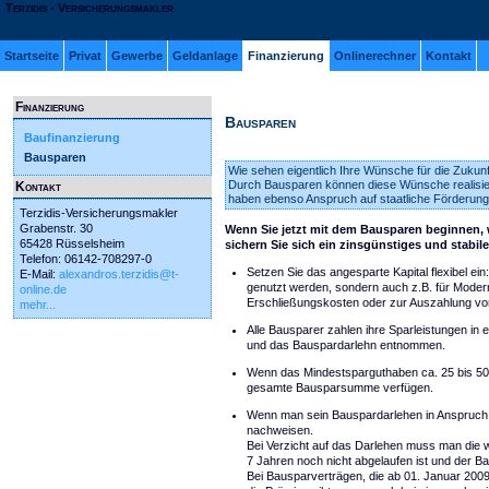
Terzidis - Versicherungsmakler
Startseite
Privat
Gewerbe
Geldanlage
Finanzierung
Onlinerechner
Kontakt
Finanzierung
Bausparen
Baufinanzierung
Bausparen
Wie sehen eigentlich Ihre Wünsche für die Zukun
Durch Bausparen können diese Wünsche realisierb
Kontakt
haben ebenso Anspruch auf staatliche Förderung
Terzidis-Versicherungsmakler
Grabenstr. 30
Wenn Sie jetzt mit dem Bausparen beginnen, w
65428 Rüsselsheim
sichern Sie sich ein zinsgünstiges und stabil
Telefon: 06142-708297-0
Setzen Sie das angesparte Kapital flexibel e
E-Mail:
alexandros.terzidis@t-
genutzt werden, sondern auch z.B. für Mode
online.de
Erschließungskosten oder zur Auszahlung von
mehr...
Alle Bausparer zahlen ihre Sparleistungen in
und das Bauspardarlehn entnommen.
Wenn das Mindestsparguthaben ca. 25 bis 50
gesamte Bausparsumme verfügen.
Wenn man sein Bauspardarlehen in Anspruch
nachweisen.
Bei Verzicht auf das Darlehen muss man die 
7 Jahren noch nicht abgelaufen ist und der 
Bei Bausparverträgen, die ab 01. Januar 2009