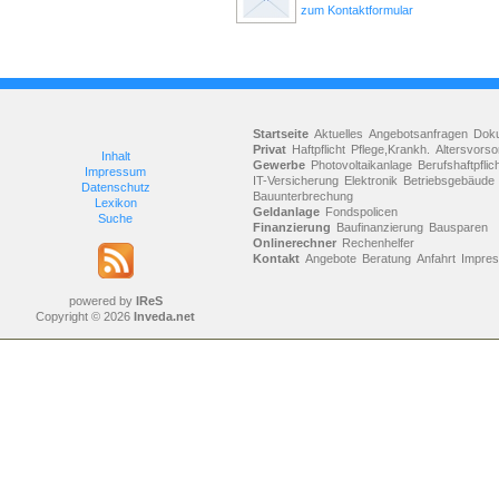
zum Kontaktformular
Startseite
Aktuelles
Angebotsanfragen
Dok
Privat
Haftpflicht
Pflege,Krankh.
Altersvorso
Inhalt
Gewerbe
Photovoltaikanlage
Berufshaftpflic
Impressum
IT-Versicherung
Elektronik
Betriebsgebäude
Datenschutz
Bauunterbrechung
Lexikon
Geldanlage
Fondspolicen
Suche
Finanzierung
Baufinanzierung
Bausparen
Onlinerechner
Rechenhelfer
Kontakt
Angebote
Beratung
Anfahrt
Impre
powered by
IReS
Copyright © 2026
Inveda.net