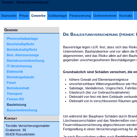
Terzidis - Versicherungsmakler
Startseite
Privat
Gewerbe
Geldanlage
Finanzierung
Onlinerechner
Kontakt
Gewerbe
Die Bauleistungversicherung (früher:
Photovoltaikanlage
Berufshaftpflicht
Bauverträge legen i.d.R. fest, dass sich das Ri
Betriebshaftpflicht
Unternehmen, Bauhandwerker und vor allem die Bau
Betr. Altersvorsorge
abgenommen, wird das Risiko allein auf den Bauh
gegenüber unvorhergesehenen Beschädigungen u
Betriebsunterbrechung
IT-Versicherung
Elektronik
Grundsätzlich sind Schäden versichert, die e
Betriebsgebäude
höhere Gewalt und Elementarereignisse
Feuer
unvorhersehbare Witterungseinflüsse wie Hoc
Betriebsinhalt
Sabotage, Vandalismus, Ungeschick, Fahrläss
Glasbruch (bis zur Gebrauchsabnahme)
Transport
Diebstahl von fest mit dem Gebäude verbunde
Firmen-RS
Diebstahl von in verschlossenen Räumen gel
Bauleistung
Bauunterbrechung
Um während der Bauphase Schäden durch Brand, B
Kontakt
Löschwasserschäden und das Niederreißen von G
Feuerrohbauversicherung abgeschlossen werden. 
Terzidis-Versicherungsmakler
Fertigstellung in einen Versicherungsvertrag für d
Grabenstr. 30
65428 Rüsselsheim
Je nach Bauvorhaben sollten auch
Sachfolgesc