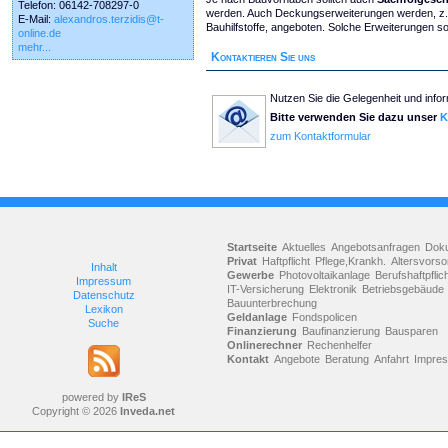
Telefon: 06142-708297-0
werden. Auch Deckungserweiterungen werden, z.B
E-Mail:
alexandros.terzidis@t-
Bauhilfstoffe, angeboten. Solche Erweiterungen sol
online.de
mehr...
Kontaktieren Sie uns
Nutzen Sie die Gelegenheit und infor
Bitte verwenden Sie dazu unser
K
zum Kontaktformular
Startseite
Aktuelles
Angebotsanfragen
Dok
Privat
Haftpflicht
Pflege,Krankh.
Altersvorso
Inhalt
Gewerbe
Photovoltaikanlage
Berufshaftpflic
Impressum
IT-Versicherung
Elektronik
Betriebsgebäude
Datenschutz
Bauunterbrechung
Lexikon
Geldanlage
Fondspolicen
Suche
Finanzierung
Baufinanzierung
Bausparen
Onlinerechner
Rechenhelfer
Kontakt
Angebote
Beratung
Anfahrt
Impre
powered by
IReS
Copyright © 2026
Inveda.net