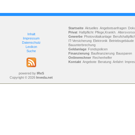
Startseite
Aktuelles
Angebotsanfragen
Dok
Privat
Haftpflicht
Pflege,Krankh.
Altersvorso
Inhalt
Gewerbe
Photovoltaikanlage
Berufshaftpflic
Impressum
IT-Versicherung
Elektronik
Betriebsgebäude
Datenschutz
Bauunterbrechung
Lexikon
Geldanlage
Fondspolicen
Suche
Finanzierung
Baufinanzierung
Bausparen
Onlinerechner
Rechenhelfer
Kontakt
Angebote
Beratung
Anfahrt
Impre
powered by
IReS
Copyright © 2026
Inveda.net