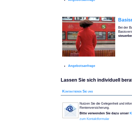
Basis
Bei der B
Basisver
steuerbe
Angebotsanfrage
Lassen Sie sich individuell bera
Kontaktieren Sie uns
Nutzen Sie die Gelegenheit und infor
Rentenversicherung.
Bitte verwenden Sie dazu unser
K
zum Kontaktformular