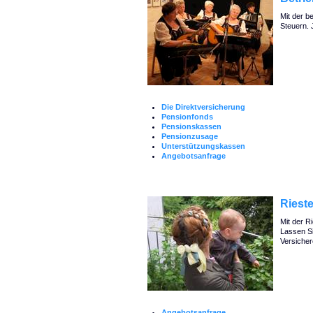
Mit der b
Steuern. 
Die Direktversicherung
Pensionfonds
Pensionskassen
Pensionzusage
Unterstützungskassen
Angebotsanfrage
Riest
Mit der R
Lassen Si
Versicher
Angebotsanfrage