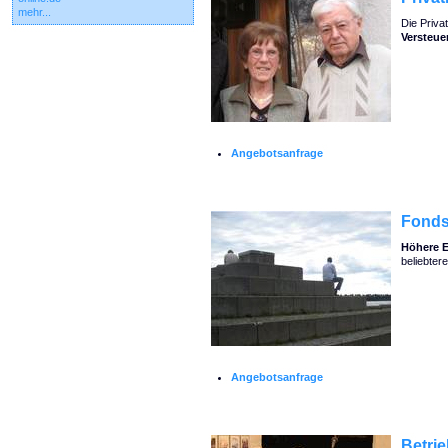
mehr...
Die Priva
Versteue
Angebotsanfrage
Fonds
Höhere 
beliebter
Angebotsanfrage
Betrie