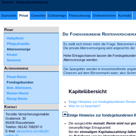
Terzidis - Versicherungsmakler
Startseite
Privat
Gewerbe
Geldanlage
Finanzierung
Onlinerechner
Kontakt
Privat
Die Fondsgebundene Rentenversicheru
Haftpflicht
Pflege,Krankh.
Es stellt sich immer mehr die Frage: Bekommen 
Die private Altersversorgung wird angesichts de
Altersvorsorge
Kinder
Hohe Ertragschancen lassen die Fondsgebundene
Altersvorsorge werden.
Senioren
Altersvorsorge
Die Spargelder werden in Investmentfonds angelegt.
Chancen auf dem Börsenmarkt wahr; also Sicher
Privat-Rente
Fondsgebunden
Betr. Altersvors.
Kapitelübersicht
Riester-Rente
Rürup-Rente
Einige Hinweise zur fondsgebundenen Rente
Was ist zu beachten?
Kontakt
Terzidis-Versicherungsmakler
Einige Hinweise zur fondsgebundenen 
Grabenstr. 30
65428 Rüsselsheim
Die ausgezahlte
monatl. Rente wird nur ger
Telefon: 06142-708297-0
steuerpflichtige Ertragsanteil.
E-Mail:
alexandros.terzidis@t-
Bei der
einmaligen Kapitalauzahlung fallen
online.de