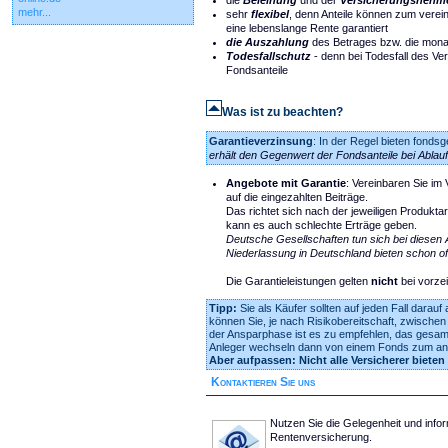
die
Beleihung
und der
Versicherungsnehme
mehr...
sehr
flexibel
, denn Anteile können zum verei
eine lebenslange Rente garantiert
die Auszahlung
des Betrages bzw. die monat
Todesfallschutz
- denn bei Todesfall des Ve
Fondsanteile
Was ist zu beachten?
Garantieverzinsung
: In der Regel bieten fond
erhält den Gegenwert der Fondsanteile bei Ablauf
Angebote mit Garantie
: Vereinbaren Sie im 
auf die eingezahlten Beiträge.
Das richtet sich nach der jeweiligen Produkta
kann es auch schlechte Erträge geben.
Deutsche Gesellschaften tun sich bei diesen
Niederlassung in Deutschland bieten schon o
Die Garantieleistungen gelten
nicht
bei vorze
Tipp:
Sie als Käufer sollten auf jeden Fall dar
können Sie, je nach Risikobereitschaft, zwische
der Ansparphase ist es zu empfehlen, das gesamm
Anleger wechseln dann von einem Fonds zum an
Aber aufpassen: Nicht alle Versicherer bieten
Kontaktieren Sie uns
Nutzen Sie die Gelegenheit und info
Rentenversicherung.