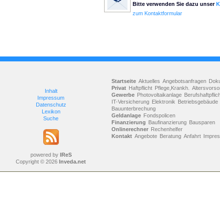
Bitte verwenden Sie dazu unser
K
zum Kontaktformular
Startseite
Aktuelles
Angebotsanfragen
Dok
Privat
Haftpflicht
Pflege,Krankh.
Altersvorso
Inhalt
Gewerbe
Photovoltaikanlage
Berufshaftpflic
Impressum
IT-Versicherung
Elektronik
Betriebsgebäude
Datenschutz
Bauunterbrechung
Lexikon
Geldanlage
Fondspolicen
Suche
Finanzierung
Baufinanzierung
Bausparen
Onlinerechner
Rechenhelfer
Kontakt
Angebote
Beratung
Anfahrt
Impre
powered by
IReS
Copyright © 2026
Inveda.net