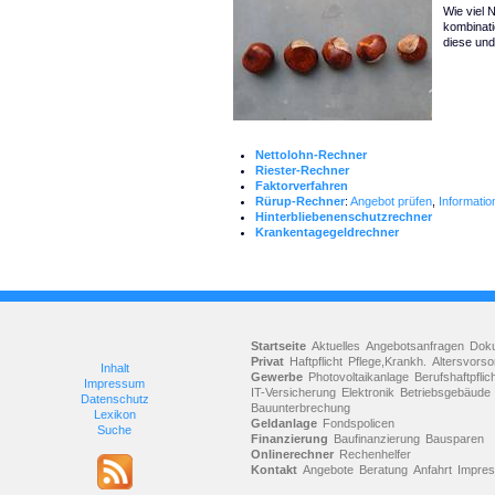
Wie viel 
kombinati
diese und
Nettolohn-Rechner
Riester-Rechner
Faktorverfahren
Rürup-Rechner
:
Angebot prüfen
,
Informati
Hinterbliebenenschutzrechner
Krankentagegeldrechner
Startseite
Aktuelles
Angebotsanfragen
Dok
Privat
Haftpflicht
Pflege,Krankh.
Altersvorso
Inhalt
Gewerbe
Photovoltaikanlage
Berufshaftpflic
Impressum
IT-Versicherung
Elektronik
Betriebsgebäude
Datenschutz
Bauunterbrechung
Lexikon
Geldanlage
Fondspolicen
Suche
Finanzierung
Baufinanzierung
Bausparen
Onlinerechner
Rechenhelfer
Kontakt
Angebote
Beratung
Anfahrt
Impre