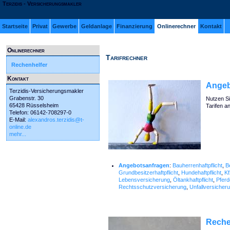
Terzidis - Versicherungsmakler
Startseite
Privat
Gewerbe
Geldanlage
Finanzierung
Onlinerechner
Kontakt
Onlinerechner
Tarifrechner
Rechenhelfer
Kontakt
Angeb
Terzidis-Versicherungsmakler
Grabenstr. 30
Nutzen Si
65428 Rüsselsheim
Tarifen an
Telefon: 06142-708297-0
E-Mail:
alexandros.terzidis@t-
online.de
mehr...
Angebotsanfragen
:
Bauherrenhaftpflicht
,
B
Grundbesitzerhaftpflicht
,
Hundehaftpflicht
,
Kf
Lebensversicherung
,
Öltankhaftpflicht
,
Pferd
Rechtsschutzversicherung
,
Unfallversicher
Reche