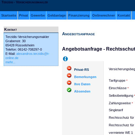
Terzidis - Versicherungsmakler
Startseite
Privat
Gewerbe
Geldanlage
Finanzierung
Onlinerechner
Kontakt
Kontakt
Angebotsanfrage
Terzidis-Versicherungsmakler
Grabenstr. 30
65428 Rüsselsheim
Angebotsanfrage - Rechtsschu
Telefon: 06142-708297-0
E-Mail:
alexandros.terzidis@t-
online.de
Hilfe
mehr...
Versicherungsbeg
Privat-RS
Bemerkungen
Tarifgruppe
Ihre Daten
Einschlüsse
Absenden
Selbstbeteiligung
Zahlungsweise
Singletarif
Rechtsschutz für 
Rechtsschutz für 
vermietete WE 1