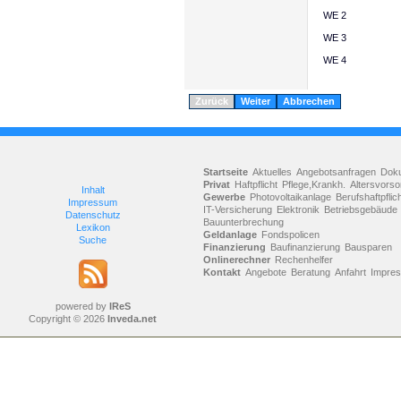
WE 2
WE 3
WE 4
Zurück
Startseite
Aktuelles
Angebotsanfragen
Dok
Privat
Haftpflicht
Pflege,Krankh.
Altersvorso
Inhalt
Gewerbe
Photovoltaikanlage
Berufshaftpflic
Impressum
IT-Versicherung
Elektronik
Betriebsgebäude
Datenschutz
Bauunterbrechung
Lexikon
Geldanlage
Fondspolicen
Suche
Finanzierung
Baufinanzierung
Bausparen
Onlinerechner
Rechenhelfer
Kontakt
Angebote
Beratung
Anfahrt
Impre
powered by
IReS
Copyright © 2026
Inveda.net