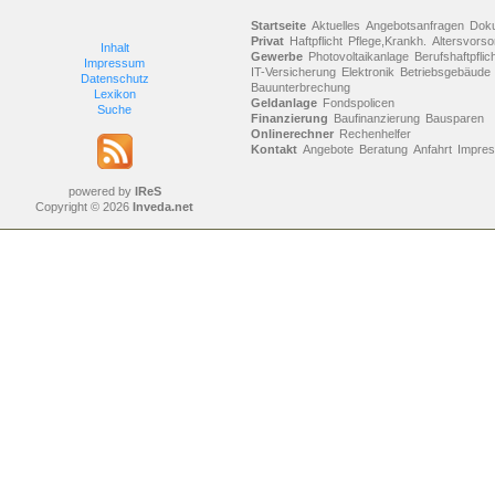
Startseite
Aktuelles
Angebotsanfragen
Dok
Privat
Haftpflicht
Pflege,Krankh.
Altersvorso
Inhalt
Gewerbe
Photovoltaikanlage
Berufshaftpflic
Impressum
IT-Versicherung
Elektronik
Betriebsgebäude
Datenschutz
Bauunterbrechung
Lexikon
Geldanlage
Fondspolicen
Suche
Finanzierung
Baufinanzierung
Bausparen
Onlinerechner
Rechenhelfer
Kontakt
Angebote
Beratung
Anfahrt
Impre
powered by
IReS
Copyright © 2026
Inveda.net