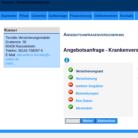
Terzidis - Versicherungsmakler
Startseite
Privat
Gewerbe
Geldanlage
Finanzierung
Onlinerechner
Kontakt
Kontakt
Angebotsanfragenversicherung
Terzidis-Versicherungsmakler
Grabenstr. 30
65428 Rüsselsheim
Angebotsanfrage - Krankenver
Telefon: 06142-708297-0
E-Mail:
alexandros.terzidis@t-
online.de
Hilfe
mehr...
Versicherungsart
Versicherung
weitere Angaben
Bemerkungen
Ihre Daten
Absenden
Zurück