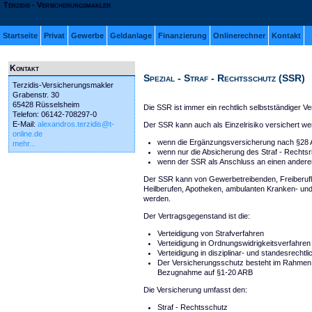
Terzidis - Versicherungsmakler
Startseite
Privat
Gewerbe
Geldanlage
Finanzierung
Onlinerechner
Kontakt
Kontakt
Spezial - Straf - Rechtsschutz (SSR)
Terzidis-Versicherungsmakler
Grabenstr. 30
65428 Rüsselsheim
Die SSR ist immer ein rechtlich selbstständiger 
Telefon: 06142-708297-0
E-Mail:
alexandros.terzidis@t-
Der SSR kann auch als Einzelrisiko versichert we
online.de
wenn die Ergänzungsversicherung nach §28 A
mehr...
wenn nur die Absicherung des Straf - Rechts
wenn der SSR als Anschluss an einen andere
Der SSR kann von Gewerbetreibenden, Freiberufle
Heilberufen, Apotheken, ambulanten Kranken- und
werden.
Der Vertragsgegenstand ist die:
Verteidigung von Strafverfahren
Verteidigung in Ordnungswidrigkeitsverfahren
Verteidigung in disziplinar- und standesrechtl
Der Versicherungsschutz besteht im Rahmen 
Bezugnahme auf §1-20 ARB
Die Versicherung umfasst den:
Straf - Rechtsschutz