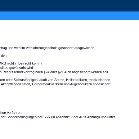
Vertrag und wird im Versicherungsschein gesondert ausgewiesen.
rden:
RB nicht in Betracht kommt
risikos gewünscht wird
n Rechtsschutzvertrag nach §24 oder §21 ARB abgesichert werden soll
rn oder Selbstständigen, auch von Ärzten, Heilpraktikern, medizinischen
 Altenpflegediensten, Hörgeräteakustikern und Augenoptikern abgesichert
ichen Verfahren
der Sonderbedingungen der SSR (in Abschnitt V der ARB-Anhang) und unter