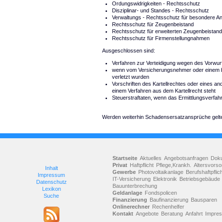
Ordungswidrigkeiten - Rechtsschutz
Disziplinar- und Standes - Rechtsschutz
Verwaltungs - Rechtsschutz für besondere Anw
Rechtsschutz für Zeugenbeistand
Rechtsschutz für erweiterten Zeugenbeistand
Rechtsschutz für Firmenstellungnahmen
Ausgeschlossen sind:
Verfahren zur Verteidigung wegen des Vorwur
wenn vom Versicherungsnehmer oder einem be
verletzt wurden
Vorschriften des Kartellrechtes oder eines 
einem Verfahren aus dem Kartellrecht steht
Steuerstraftaten, wenn das Ermittlungsverfa
Werden weiterhin Schadensersatzansprüche gelte
Startseite
Aktuelles
Angebotsanfragen
Dok
Privat
Haftpflicht
Pflege,Krankh.
Altersvorso
Inhalt
Gewerbe
Photovoltaikanlage
Berufshaftpflic
Impressum
IT-Versicherung
Elektronik
Betriebsgebäude
Datenschutz
Bauunterbrechung
Lexikon
Geldanlage
Fondspolicen
Suche
Finanzierung
Baufinanzierung
Bausparen
Onlinerechner
Rechenhelfer
Kontakt
Angebote
Beratung
Anfahrt
Impre