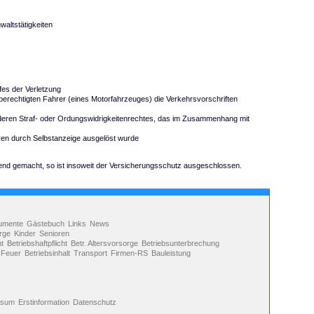
altstätigkeiten
fes der Verletzung
rechtigten Fahrer (eines Motorfahrzeuges) die Verkehrsvorschriften
anderen Straf- oder Ordungswidrigkeitenrechtes, das im Zusammenhang mit
hren durch Selbstanzeige ausgelöst wurde
nd gemacht, so ist insoweit der Versicherungsschutz ausgeschlossen.
umente
Gästebuch
Links
News
rge
Kinder
Senioren
ht
Betriebshaftpflicht
Betr. Altersvorsorge
Betriebsunterbrechung
Feuer
Betriebsinhalt
Transport
Firmen-RS
Bauleistung
ssum
Erstinformation
Datenschutz