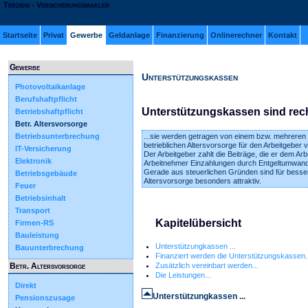
Terzidis - Versicherungsmakler
Startseite
Privat
Gewerbe
Geldanlage
Finanzierung
Onlinerechner
Kontakt
Gewerbe
Unterstützungskassen
Photovoltaikanlage
Berufshaftpflicht
Unterstützungskassen sind rec
Betriebshaftpflicht
Betr. Altersvorsorge
Betriebsunterbrechung
...sie werden getragen von einem bzw. mehreren
betrieblichen Altersvorsorge für den Arbeitgeber
IT-Versicherung
Der Arbeitgeber zahlt die Beiträge, die er dem 
Elektronik
Arbeitnehmer Einzahlungen durch Entgeltumwand
Gerade aus steuerlichen Gründen sind für besse
Betriebsgebäude
Altersvorsorge besonders attraktiv.
Feuer
Betriebsinhalt
Transport
Kapitelübersicht
Firmen-RS
Bauleistung
Unterstützungkassen ...
Bauunterbrechung
Finanziert werden die Unterstützungskassen..
Betr. Altersvorsorge
Zusätzlich vereinbart werden...
Die Leistungen...
Direkt
Unterstützungkassen ...
Pensionszusage