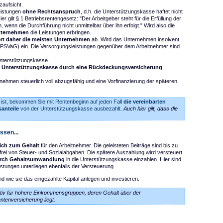
zaufsicht.
eistungen
ohne Rechtsanspruch
, d.h. die Unterstützungskasse haftet nicht
 gilt § 1 Betriebsrentengesetz: "Der Arbeitgeber steht für die Erfüllung der
wenn die Durchführung nicht unmittelbar über ihn erfolgt." Wird also die
ternehmen
die Leistungen erbringen.
rt daher die meisten Unternehmen
ab. Wird das Unternehmen insolvent,
PSVaG) ein. Die Versorgungsleistungen gegenüber dem Arbeitnehmer sind
nterstützungskasse.
 Unterstützungskasse durch eine Rückdeckungsversicherung
ehmen steuerlich voll abzugsfähig und eine Vorfinanzierung der späteren
ist, bekommen Sie mit Rentenbeginn auf jeden Fall
die vereinbarten
anteile
von der Unterstützungskasse ausbezahlt.
Auch hier gilt, dass die
ssen...
lich zum Gehalt
für den Arbeitnehmer. Die geleisteten Beiträge sind bis zu
rei von Steuer- und Sozialabgaben. Die spätere Auszahlung wird versteuert.
durch Gehaltsumwandlung
in die Unterstützungskasse einzahlen. Hier sind
istungen unterliegen ebenfalls der Versteuerung.
 wie sie das eingezahlte Kapital anlegen und investieren.
tiv für höhere Einkommensgruppen, deren Gehalt über der
tenversicherung liegt.