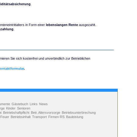
liditätsabsicherung
.
teneintrittalters in Form einer
lebenslangen Rente
ausgezahlt.
uszahlung
.
mieren Sie sich kostenfrei und unverbindlich zur Betrieblichen
ontaktformular
.
umente
Gästebuch
Links
News
rge
Kinder
Senioren
ht
Betriebshaftpflicht
Betr. Altersvorsorge
Betriebsunterbrechung
Feuer
Betriebsinhalt
Transport
Firmen-RS
Bauleistung