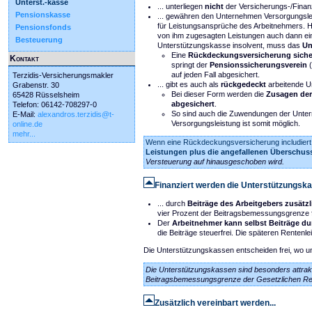
Unterst.-kasse
... unterliegen
nicht
der Versicherungs-/Finan
Pensionskasse
... gewähren den Unternehmen Versorgungsl
für Leistungsansprüche des Arbeitnehmers. Hier
Pensionsfonds
von ihm zugesagten Leistungen auch dann ein, 
Besteuerung
Unterstützungskasse insolvent, muss das
Un
Eine
Rückdeckungsversicherung siche
Kontakt
springt der
Pensionssicherungsverein
(
auf jeden Fall abgesichert.
Terzidis-Versicherungsmakler
... gibt es auch als
rückgedeckt
arbeitende U
Grabenstr. 30
Bei dieser Form werden die
Zusagen der
65428 Rüsselsheim
abgesichert
.
Telefon: 06142-708297-0
So sind auch die Zuwendungen der Untern
E-Mail:
alexandros.terzidis@t-
Versorgungsleistung ist somit möglich.
online.de
mehr...
Wenn eine Rückdeckungsversicherung includiert 
Leistungen plus die angefallenen Überschuss
Versteuerung auf hinausgeschoben wird.
Finanziert werden die Unterstützungska
... durch
Beiträge des Arbeitgebers zusätz
vier Prozent der Beitragsbemessungsgrenze f
Der
Arbeitnehmer kann selbst Beiträge 
die Beiträge steuerfrei. Die späteren Rentenle
Die Unterstützungskassen entscheiden frei, wo und
Die Unterstützungskassen sind besonders attrak
Beitragsbemessungsgrenze der Gesetzlichen Ren
Zusätzlich vereinbart werden...