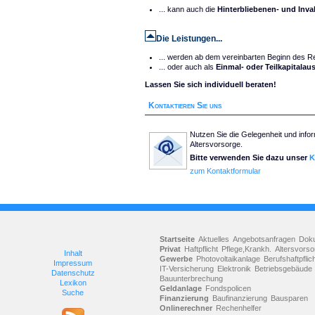
... kann auch die
Hinterbliebenen- und Inva
Die Leistungen...
... werden ab dem vereinbarten Beginn des Ren
... oder auch als
Einmal- oder Teilkapitala
Lassen Sie sich individuell beraten!
Kontaktieren Sie uns
Nutzen Sie die Gelegenheit und infor
Altersvorsorge.
Bitte verwenden Sie dazu unser
K
zum Kontaktformular
Startseite
Aktuelles
Angebotsanfragen
Dok
Privat
Haftpflicht
Pflege,Krankh.
Altersvorso
Inhalt
Gewerbe
Photovoltaikanlage
Berufshaftpflic
Impressum
IT-Versicherung
Elektronik
Betriebsgebäude
Datenschutz
Bauunterbrechung
Lexikon
Geldanlage
Fondspolicen
Suche
Finanzierung
Baufinanzierung
Bausparen
Onlinerechner
Rechenhelfer