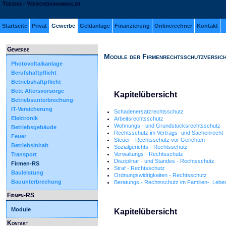
Terzidis - Versicherungsmakler
Startseite
Privat
Gewerbe
Geldanlage
Finanzierung
Onlinerechner
Kontakt
Gewerbe
Module der Firmenrechtsschutzversic
Photovoltaikanlage
Berufshaftpflicht
Betriebshaftpflicht
Betr. Altersvorsorge
Kapitelübersicht
Betriebsunterbrechung
IT-Versicherung
Schadenersatzrechtsschutz
Elektronik
Arbeitsrechtsschutz
Wohnungs - und Grundstücksrechtsschutz
Betriebsgebäude
Rechtsschutz im Vertrags- und Sachenrecht
Feuer
Steuer - Rechtsschutz vor Gerichten
Betriebsinhalt
Sozialgerichts - Rechtsschutz
Verwaltungs - Rechtsschutz
Transport
Disziplinar - und Standes - Rechtsschutz
Firmen-RS
Straf - Rechtsschutz
Bauleistung
Ordnungswidrigkeiten - Rechtsschutz
Bauunterbrechung
Beratungs - Rechtsschutz im Familien-, Lebe
Firmen-RS
Module
Kapitelübersicht
Kontakt