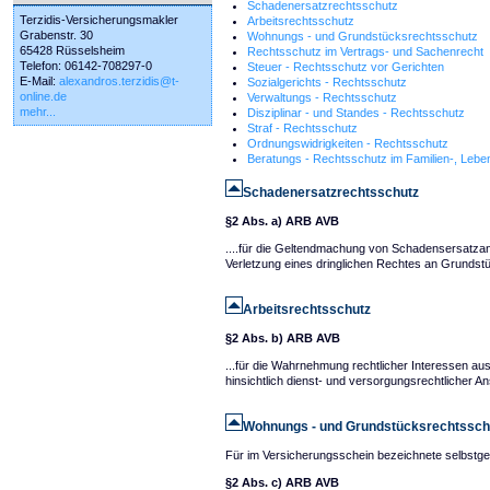
Schadenersatzrechtsschutz
Terzidis-Versicherungsmakler
Arbeitsrechtsschutz
Grabenstr. 30
Wohnungs - und Grundstücksrechtsschutz
65428 Rüsselsheim
Rechtsschutz im Vertrags- und Sachenrecht
Telefon: 06142-708297-0
Steuer - Rechtsschutz vor Gerichten
E-Mail:
alexandros.terzidis@t-
Sozialgerichts - Rechtsschutz
online.de
Verwaltungs - Rechtsschutz
mehr...
Disziplinar - und Standes - Rechtsschutz
Straf - Rechtsschutz
Ordnungswidrigkeiten - Rechtsschutz
Beratungs - Rechtsschutz im Familien-, Lebe
Schadenersatzrechtsschutz
§2 Abs. a) ARB AVB
....für die Geltendmachung von Schadensersatzans
Verletzung eines dringlichen Rechtes an Grundst
Arbeitsrechtsschutz
§2 Abs. b) ARB AVB
...für die Wahrnehmung rechtlicher Interessen aus 
hinsichtlich dienst- und versorgungsrechtlicher An
Wohnungs - und Grundstücksrechtssch
Für im Versicherungsschein bezeichnete selbstg
§2 Abs. c) ARB AVB