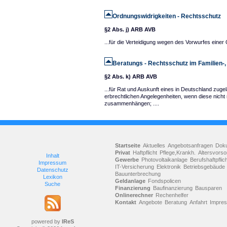
Ordnungswidrigkeiten - Rechtsschutz
§2 Abs. j) ARB AVB
...für die Verteidigung wegen des Vorwurfes einer 
Beratungs - Rechtsschutz im Familien-
§2 Abs. k) ARB AVB
...für Rat und Auskunft eines in Deutschland zug
erbrechtlichen Angelegenheiten, wenn diese nicht
zusammenhängen; ....
Startseite
Aktuelles
Angebotsanfragen
Dok
Privat
Haftpflicht
Pflege,Krankh.
Altersvorso
Inhalt
Gewerbe
Photovoltaikanlage
Berufshaftpflic
Impressum
IT-Versicherung
Elektronik
Betriebsgebäude
Datenschutz
Bauunterbrechung
Lexikon
Geldanlage
Fondspolicen
Suche
Finanzierung
Baufinanzierung
Bausparen
Onlinerechner
Rechenhelfer
Kontakt
Angebote
Beratung
Anfahrt
Impre
powered by
IReS