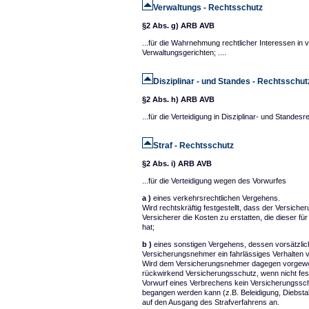
Verwaltungs - Rechtsschutz
§2 Abs. g) ARB AVB
...für die Wahrnehmung rechtlicher Interessen in
Verwaltungsgerichten; ....
Disziplinar - und Standes - Rechtsschut
§2 Abs. h) ARB AVB
...für die Verteidigung in Disziplinar- und Standesre
Straf - Rechtsschutz
§2 Abs. i) ARB AVB
...für die Verteidigung wegen des Vorwurfes
a )
eines verkehrsrechtlichen Vergehens.
Wird rechtskräftig festgestellt, dass der Versich
Versicherer die Kosten zu erstatten, die dieser f
hat;
b )
eines sonstigen Vergehens, dessen vorsätzlich
Versicherungsnehmer ein fahrlässiges Verhalten 
Wird dem Versicherungsnehmer dagegen vorgeworf
rückwirkend Versicherungsschutz, wenn nicht festg
Vorwurf eines Verbrechens kein Versicherungssch
begangen werden kann (z.B. Beleidigung, Diebsta
auf den Ausgang des Strafverfahrens an.