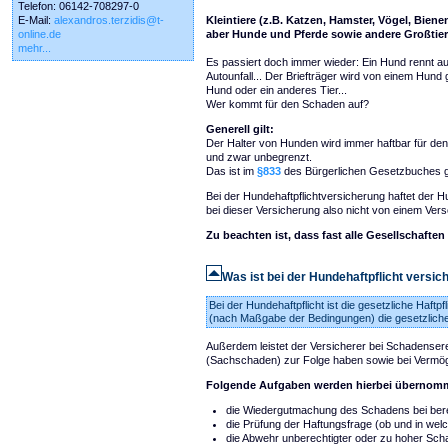
Telefon: 06142-708297-0
E-Mail:
alexandros.terzidis@t-
Kleintiere (z.B. Katzen, Hamster, Vögel, Bienen
online.de
aber Hunde und Pferde sowie andere Großtier
mehr...
Es passiert doch immer wieder: Ein Hund rennt a
Autounfall... Der Briefträger wird von einem Hund
Hund oder ein anderes Tier...
Wer kommt für den Schaden auf?
Generell gilt:
Der Halter von Hunden wird immer haftbar für d
und zwar unbegrenzt.
Das ist im
§833
des Bürgerlichen Gesetzbuches g
Bei der Hundehaftpflichtversicherung haftet der 
bei dieser Versicherung also nicht von einem Versc
Zu beachten ist, dass fast alle Gesellschaft
Was ist bei der Hundehaftpflicht versic
Bei der Hundehaftpflicht ist die gesetzliche Haftp
(nach Maßgabe der Bedingungen) die gesetzliche H
Außerdem leistet der Versicherer bei Schadenser
(Sachschaden) zur Folge haben sowie bei Vermög
Folgende Aufgaben werden hierbei übernom
die Wiedergutmachung des Schadens bei ber
die Prüfung der Haftungsfrage (ob und in we
die Abwehr unberechtigter oder zu hoher S