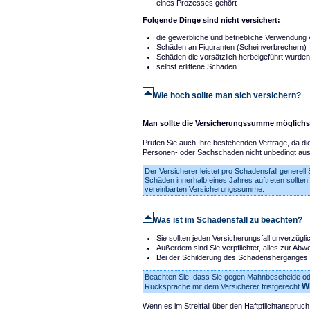
eines Prozesses gehört
Folgende Dinge sind
nicht
versichert:
die gewerbliche und betriebliche Verwendun
Schäden an Figuranten (Scheinverbrechern)
Schäden die vorsätzlich herbeigeführt wurden
selbst erlittene Schäden
Wie hoch sollte man sich versichern?
Man sollte die Versicherungssumme möglichst
Prüfen Sie auch Ihre bestehenden Verträge, da d
Personen- oder Sachschaden nicht unbedingt aus
Der Versicherer leistet pro Schadensfall gener
Schäden innerhalb eines Jahres auftreten sollten,
vereinbarten Versicherungssumme.
Was ist im Schadensfall zu beachten?
Sie sollten jeden Versicherungsfall unverzügl
Außerdem sind Sie verpflichtet, alles zur 
Bei der Schilderung des Schadensherganges 
Beachten Sie, dass Sie gegen Mahnbescheide o
W
Rücksprache mit dem Versicherer fristgerecht
Wenn es im Streitfall über den Haftpflichtanspru