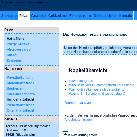
Terzidis - Versicherungsmakler
Startseite
Privat
Gewerbe
Geldanlage
Finanzierung
Onlinerechner
Kontakt
Privat
Die Hundehaftpflichtversicherung
Haftpflicht
Pflege,Krankh.
Unter der Hundehaftpflichtversicherung versteh
Altersvorsorge
Jeder Hundehalter sollte eine solche Versicherun
Kinder
Senioren
Haftpflicht
Kapitelübersicht
Privathaftpflicht
Anwendungsfälle
Diensthaftpflicht
Was ist bei der Hundehaftpflicht versichert?
Bauherren
Wie hoch sollte man sich versichern?
Was ist im Schadensfall zu beachten?
H.u.Grundst.haft.
Hundehaftpflicht
Angebotsanfrage
Pferdehaftpflicht
Öltankhaftpflicht
Fordern Sie hier Ihr unverbindliches Angebot an
Kontakt
Angebot anfordern
Terzidis-Versicherungsmakler
Grabenstr. 30
65428 Rüsselsheim
Anwendungsfälle