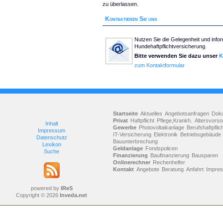
zu überlassen.
Kontaktieren Sie uns
Nutzen Sie die Gelegenheit und infor
Hundehaftpflichtversicherung.
Bitte verwenden Sie dazu unser
K
zum Kontaktformular
Startseite
Aktuelles
Angebotsanfragen
Dok
Privat
Haftpflicht
Pflege,Krankh.
Altersvorso
Inhalt
Gewerbe
Photovoltaikanlage
Berufshaftpflic
Impressum
IT-Versicherung
Elektronik
Betriebsgebäude
Datenschutz
Bauunterbrechung
Lexikon
Geldanlage
Fondspolicen
Suche
Finanzierung
Baufinanzierung
Bausparen
Onlinerechner
Rechenhelfer
Kontakt
Angebote
Beratung
Anfahrt
Impre
powered by
IReS
Copyright © 2026
Inveda.net