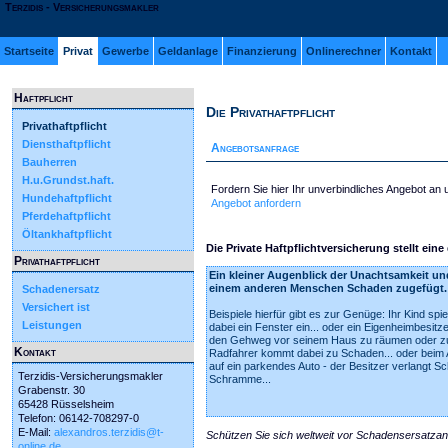
Terzidis - Versicherungsmakler
Startseite
Privat
Gewerbe
Geldanlage
Finanzierung
Onlinerechner
Kontakt
Haftpflicht
Die Privathaftpflicht
Privathaftpflicht
Diensthaftpflicht
Angebotsanfrage
Bauherren
H.u.Grundst.haft.
Fordern Sie hier Ihr unverbindliches Angebot an
Hundehaftpflicht
Angebot anfordern
Pferdehaftpflicht
Öltankhaftpflicht
Die Private Haftpflichtversicherung stellt ein
Privathaftpflicht
Ein kleiner Augenblick der Unachtsamkeit und
einem anderen Menschen Schaden zugefügt.
Schadenersatz
Versichert ist
Beispiele hierfür gibt es zur Genüge: Ihr Kind spie
Leistungen
dabei ein Fenster ein... oder ein Eigenheimbesitz
den Gehweg vor seinem Haus zu räumen oder zu
Kontakt
Radfahrer kommt dabei zu Schaden... oder beim A
auf ein parkendes Auto - der Besitzer verlangt S
Terzidis-Versicherungsmakler
Schramme...
Grabenstr. 30
65428 Rüsselsheim
Telefon: 06142-708297-0
E-Mail:
alexandros.terzidis@t-
Schützen Sie sich weltweit vor Schadensersatza
online.de