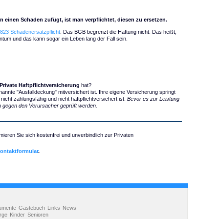
einen Schaden zufügt, ist man verpflichtet, diesen zu ersetzen.
 823 Schadenersatzpflicht
. Das BGB begrenzt die Haftung nicht. Das heißt,
tum und das kann sogar ein Leben lang der Fall sein.
Private Haftpflichtversicherung
hat?
nannte "Ausfalldeckung" mitversichert ist. Ihre eigene Versicherung springt
ht zahlungsfähig und nicht haftpflichtversichert ist.
Bevor es zur Leistung
en gegen den Verursacher geprüft werden.
mieren Sie sich kostenfrei und unverbindlich zur Privaten
ontaktformular
.
umente
Gästebuch
Links
News
rge
Kinder
Senioren