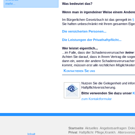
mehr...
Was bedeutet das?
Wenn man in irgendeiner Weise einem Anderen 
Im Bürgerlichen Gesetzbuch ist das geregelt im
§
Sie haften unbeschränkt mit Ihrem gesamten Eigen
Die versicherten Personen...
Die Leistungen der Privathaftpflicht...
Wer leistet eigentlich...
...im Falle, dass der Schadensverursacher
keine
Achten Sie darauf, dass in Ihrem Vertrag die soge
dann ein, wenn der andere Schadensverursacher nic
kommt, müssen erst alle rechtlichen Möglichkeit
Kontaktieren Sie uns
Nutzen Sie die Gelegenheit und infor
Haftpflichtversicherung.
Bitte verwenden Sie dazu unser
K
zum Kontaktformular
Startseite
Aktuelles
Angebotsanfragen
Dok
Privat
Haftpflicht
Pflege,Krankh.
Altersvorso
Inhalt