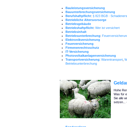
Bauleistungsversicherung
Bauunterbrechungsversicherung
Berufshaftpflicht
:
§ 823 BGB - Schadenersa
Betriebliche Altersvorsorge
Betriebsgebäude
Betriebshaftpflicht
:
Wer ist versichert
Betriebsinhalt
Betriebsunterbrechung
:
Feuerversicherun
Elektronikversicherung
Feuerversicherung
Firmenenrechtsschutz
IT-Versicherung
Photovoltaikanlagenversicherung
Transportversicherung
:
Warentransport
,
W
Betriebsunterbrechung
Gelda
Hohe Rend
Was für e
Sie alle w
setzen...