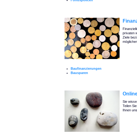
Fondspolicen
Finan
Finanziell
privaten 
Ziele bez
möglichen
Baufinanzierungen
Bausparen
Onlin
Sie wisse
Teilen Si
Ihnen un