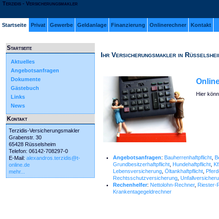
Terzidis - Versicherungsmakler
Startseite
Privat
Gewerbe
Geldanlage
Finanzierung
Onlinerechner
Kontakt
Startseite
Ihr Versicherungsmakler in Rüsselshei
Aktuelles
Angebotsanfragen
Dokumente
Onlin
Gästebuch
Hier könn
Links
News
Kontakt
Terzidis-Versicherungsmakler
Grabenstr. 30
65428 Rüsselsheim
Telefon: 06142-708297-0
Angebotsanfragen
:
Bauherrenhaftpflicht
,
B
E-Mail:
alexandros.terzidis@t-
Grundbesitzerhaftpflicht
,
Hundehaftpflicht
,
Kf
online.de
Lebensversicherung
,
Öltankhaftpflicht
,
Pferd
mehr...
Rechtsschutzversicherung
,
Unfallversicher
Rechenhelfer
:
Nettolohn-Rechner
,
Riester-
Krankentagegeldrechner