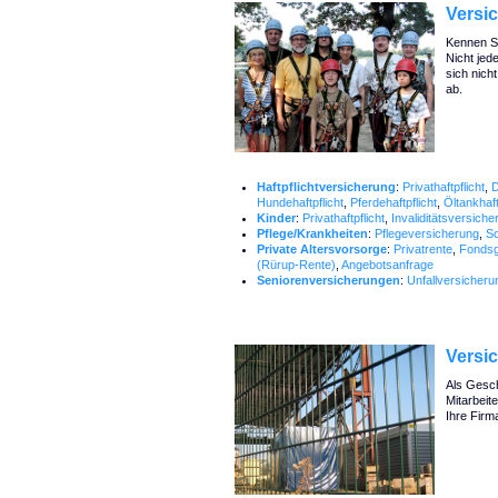
Versi
Kennen Si
Nicht jed
sich nich
ab.
Haftpflichtversicherung
:
Privathaftpflicht
,
D
Hundehaftpflicht
,
Pferdehaftpflicht
,
Öltankhaft
Kinder
:
Privathaftpflicht
,
Invaliditätsversiche
Pflege/Krankheiten
:
Pflegeversicherung
,
S
Private Altersvorsorge
:
Privatrente
,
Fonds
(Rürup-Rente)
,
Angebotsanfrage
Seniorenversicherungen
:
Unfallversicheru
Versi
Als Gesch
Mitarbeite
Ihre Firm