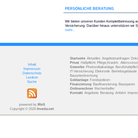
PERSÖNLICHE BERATUNG
Wir bieten unseren Kunden Komplettbetreuung au
Versicherung. Darüber hinaus unterstützen wir 
mehr...
Startseite
Aktuelles
Angebotsanfragen
Dok
Privat
Haftpflicht
Pflege,Krankh.
Altersvorso
Inhalt
Gewerbe
Photovoltaikanlage
Berufshaftpflic
Impressum
IT-Versicherung
Elektronik
Betriebsgebäude
Datenschutz
Bauunterbrechung
Lexikon
Geldanlage
Fondspolicen
Suche
Finanzierung
Baufinanzierung
Bausparen
Onlinerechner
Rechenhelfer
Kontakt
Angebote
Beratung
Anfahrt
Impre
powered by
IReS
Copyright © 2026
Inveda.net